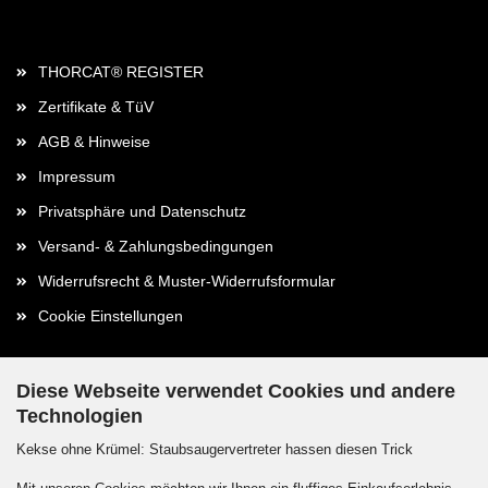
Rechtliches
THORCAT® REGISTER
Zertifikate & TüV
AGB & Hinweise
Impressum
Privatsphäre und Datenschutz
Versand- & Zahlungsbedingungen
Widerrufsrecht & Muster-Widerrufsformular
Cookie Einstellungen
Diese Webseite verwendet Cookies und andere
Technologien
Kontaktdaten
Kekse ohne Krümel: Staubsaugervertreter hassen diesen Trick
Kontakt / Formular