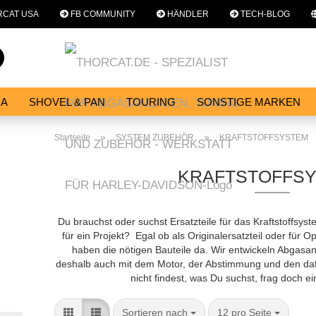
CAT USA
FB COMMUNITY
HÄNDLER
TECH-BLOG
Sprache auswählen
Suche...
E-Mail
NA
SHOVEL & PAN
TOURING
SONSTIGE MARKEN
E
SERVICES
WERKSTATT
Passwort
»
»
Startseite
SYSTEM ZUBEHÖR
KRAFTSTOFFSYSTEM
KRAFTSTOFFS
Konto erstellen
Du brauchst oder suchst Ersatzteile für das Kraftstoffsy
für ein Projekt? Egal ob als Originalersatzteil oder für O
Passwort vergessen?
haben die nötigen Bauteile da. Wir entwickeln Abgasan
deshalb auch mit dem Motor, der Abstimmung und den daf
nicht findest, was Du suchst, frag doch e
Sortieren nach
pro Seite
Sortieren nach
12 pro Seite