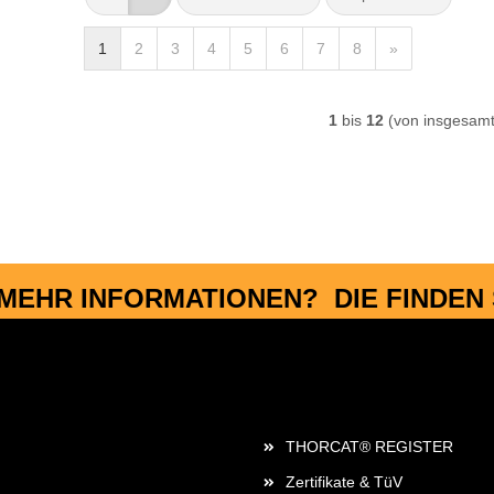
1
2
3
4
5
6
7
8
»
1
bis
12
(von insgesam
MEHR INFORMATIONEN? DIE FINDEN S
Rechtliches
THORCAT® REGISTER
Zertifikate & TüV