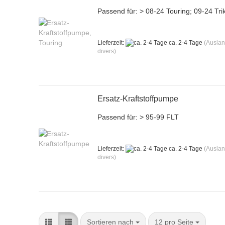
Passend für: > 08-24 Touring; 09-24 Tri
Lieferzeit:
ca. 2-4 Tage
(Ausla
divers)
Ersatz-Kraftstoffpumpe
Passend für: > 95-99 FLT
Lieferzeit:
ca. 2-4 Tage
(Ausla
divers)
Sortieren nach
pro Seite
Sortieren nach
12 pro Seite