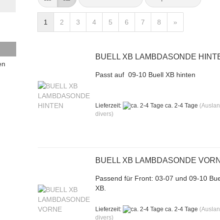
1
2
3
4
5
6
7
8
»
BUELL XB LAMBDASONDE HINT
en
Passt auf 09-10 Buell XB hinten
Lieferzeit:
ca. 2-4 Tage
(Ausla
divers)
BUELL XB LAMBDASONDE VOR
Passend für Front: 03-07 und 09-10 Bue
XB.
N
Lieferzeit:
ca. 2-4 Tage
(Ausla
divers)