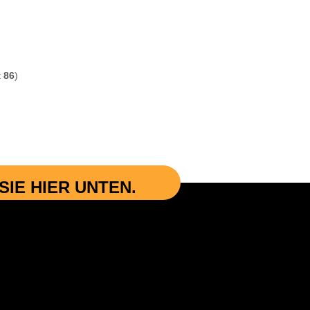
t
86
)
IE HIER UNTEN.