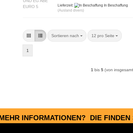
Lieferzeit:
In Beschaffung
(Ausland divers)
Sortieren nach
pro Seite
Sortieren nach
12 pro Seite
1
1
bis
5
(von insgesam
MEHR INFORMATIONEN? DIE FINDEN S