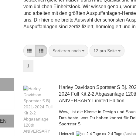
vom üblichen Einheitslook. Wir wissen genau, worum 
und arbeiten mit den größten Auspuffanlagen-Herst
uns, Dir hier eine breite Auswahl der schönsten Aus
Auspuffanlagen sind zertizifiziert, homologiert und i
Sortieren nach
pro Seite
Sortieren nach
12 pro Seite
1
Harley Davidson Sportster S Bj. 20
2024 Full Kit 2-2 Abgasanlage 120t
ANIVERSARY Limited Edition
Wow, ist die Klasse in Design und Soun
Das beste, was Du haben kannst für De
NEN
Sportster S
Lieferzeit:
ca. 2-4 Tage
(Ausla