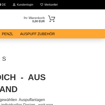
DE
Kundenlogin
Merkzettel
Ihr Warenkorb
0,00 EUR
PENZL
AUSPUFF ZUBEHÖR
 S
DICH - AUS
AND
usgewählten Auspuffanlagen
 individuelles Design - weit weg