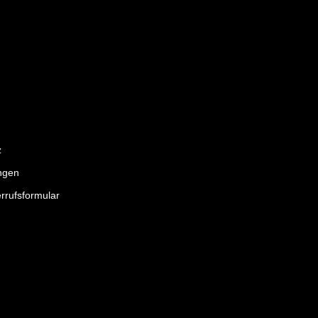
z
ngen
rrufsformular