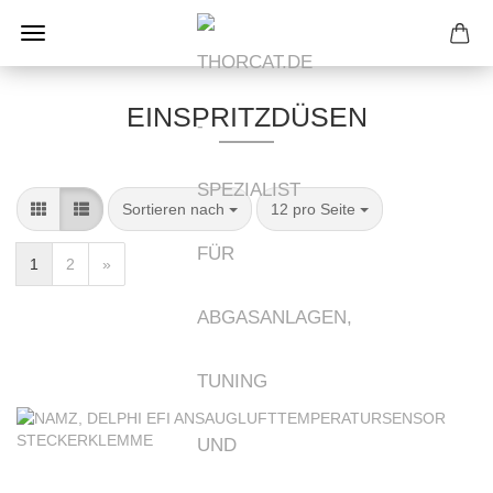
EINSPRITZDÜSEN
Sortieren nach
pro Seite
Sortieren nach
12 pro Seite
1
2
»