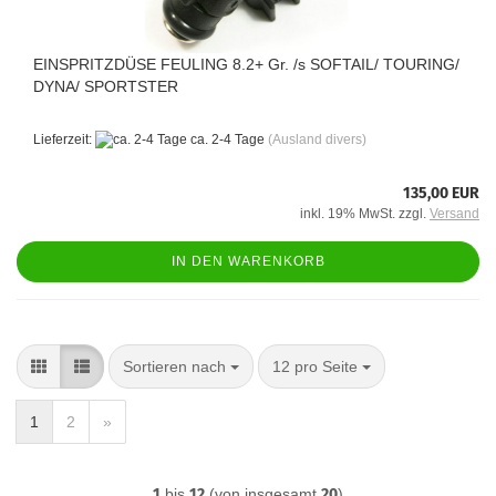
EINSPRITZDÜSE FEULING 8.2+ Gr. /s SOFTAIL/ TOURING/
DYNA/ SPORTSTER
Lieferzeit:
ca. 2-4 Tage
(Ausland divers)
135,00 EUR
inkl. 19% MwSt. zzgl.
Versand
IN DEN WARENKORB
Sortieren nach
pro Seite
Sortieren nach
12 pro Seite
1
2
»
1
bis
12
(von insgesamt
20
)