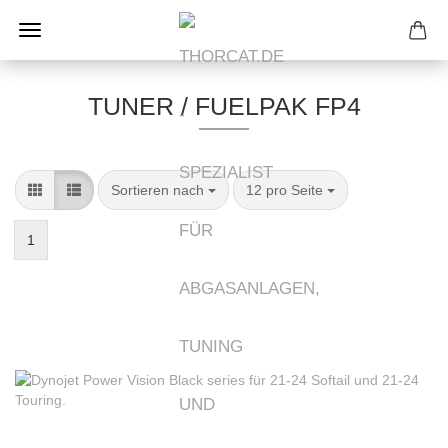
TUNER / FUELPAK FP4
Sortieren nach
pro Seite
Sortieren nach
12 pro Seite
1