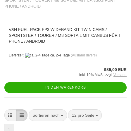
V&H FUEL-PACK FP3 WIDEBAND KIT TWIN CAMS /
SPORTSTER / TOURER / M8 SOFTAIL MIT CANBUS FÜR I
PHONE / ANDROID
Lieferzeit:
ca. 2-4 Tage
(Ausland divers)
989,00 EUR
inkl. 19% MwSt. zzgl.
Versand
IN DEN WARENKORB
Sortieren nach
pro Seite
Sortieren nach
12 pro Seite
1