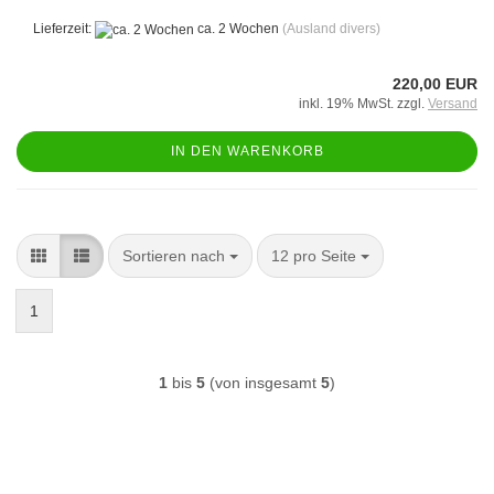
Lieferzeit:
ca. 2 Wochen
(Ausland divers)
220,00 EUR
inkl. 19% MwSt. zzgl.
Versand
IN DEN WARENKORB
Sortieren nach
pro Seite
Sortieren nach
12 pro Seite
1
1
bis
5
(von insgesamt
5
)