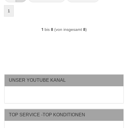
1
1
bis
8
(von insgesamt
8
)
UNSER YOUTUBE KANAL
TOP SERVICE -TOP KONDITIONEN