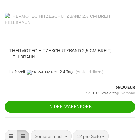
THERMOTEC HITZESCHUTZBAND 2,5 CM BREIT,
HELLBRAUN
Lieferzeit:
ca. 2-4 Tage
(Ausland divers)
59,00 EUR
inkl. 19% MwSt. zzgl.
Versand
IN DEN WARENKORB
Sortieren nach
pro Seite
Sortieren nach
12 pro Seite