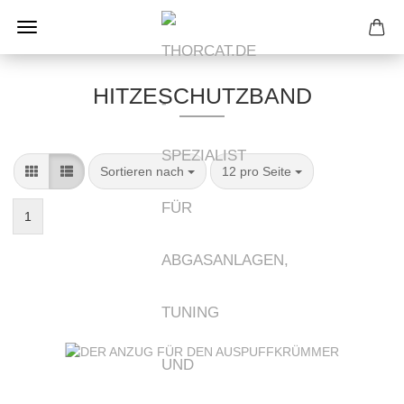
HITZESCHUTZBAND
Sortieren nach
pro Seite
Sortieren nach
12 pro Seite
1