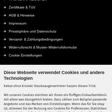
Zertifikate & TüV
AGB & Hinweise
Impressum
Privatsphäre und Datenschutz
Versand- & Zahlungsbedingungen
Widerrufsrecht & Muster-Widerrufsformular
Cookie Einstellungen
Diese Webseite verwendet Cookies und andere
Technologien
Kontaktdaten
Kekse ohne Krümel: Staubsaugervertreter hassen diesen Trick
Kontakt / Formular
Mit unseren Cookies möchten wir Ihnen ein fluffiges Einkaufserlebnis
mit allem was dazugehört bieten. Dazu zählen zum Beispiel passende
Callback Service
Angebote und das Merken von Einstellungen. Wenn das für Sie okay
ist, stimmen Sie der Nutzung von Cookies für Präferenzen, Statistiken