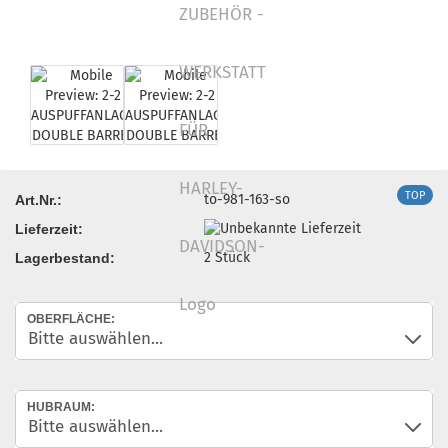
TOP
to-981-163-so
Art.Nr.:
Lieferzeit:
2
Stück
Lagerbestand:
OBERFLÄCHE:
HUBRAUM: