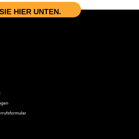
IE HIER UNTEN.
z
ngen
rrufsformular