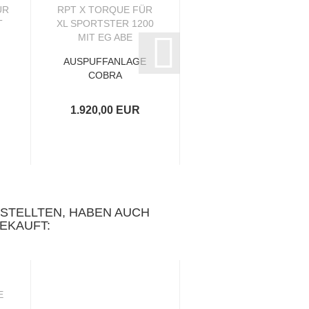
AUSPUFFANLAGE
AUSPUFFANLAGE
COBRA
"MAD MAX TOXIC"
SPEEDSTER RPT
X-TORQUE FÜR...
.
X TORQUE...
1.920,00 EUR
1.995,00 EUR
ESTELLTEN, HABEN AUCH
EKAUFT: