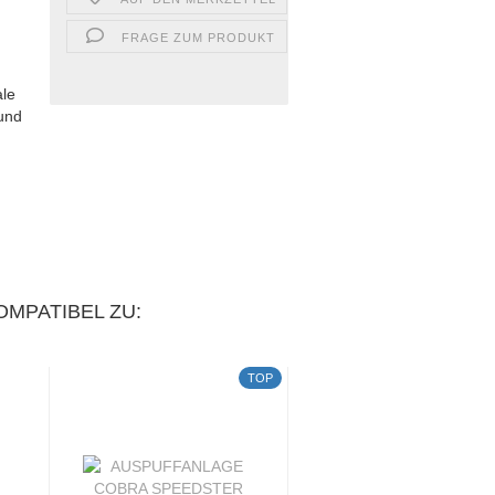
FRAGE ZUM PRODUKT
ale
 und
,
OMPATIBEL ZU:
TOP
T