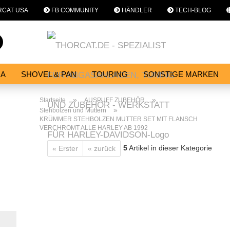
CAT USA
FB COMMUNITY
HÄNDLER
TECH-BLOG
Sprache auswählen
Suche...
E-Mail
NA
SHOVEL & PAN
TOURING
SONSTIGE MARKEN
E
SERVICES
WERKSTATT
Passwort
»
»
Startseite
AUSPUFF ZUBEHÖR
»
Stehbolzen und Muttern
KRÜMMER STEHBOLZEN MUTTER SET MIT FLANSCH
VERCHROMT ALLE HARLEY AB 1992
5
Artikel in dieser Kategorie
« Erster
« zurück
Konto erstellen
Passwort vergessen?