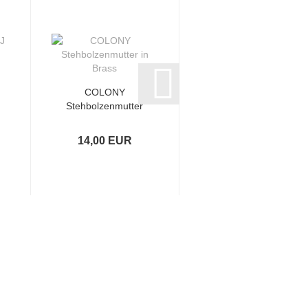
COLONY
HEAVY DUTY
Stehbolzenmutter
KRÜMMER-
in Brass
STEHBOLZENKIT
MIT MUTTERN...
14,00 EUR
11,50 EUR