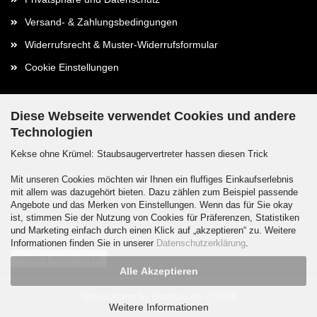
Versand- & Zahlungsbedingungen
Widerrufsrecht & Muster-Widerrufsformular
Cookie Einstellungen
Diese Webseite verwendet Cookies und andere
Technologien
Kontaktdaten
Kekse ohne Krümel: Staubsaugervertreter hassen diesen Trick
Kontakt / Formular
Mit unseren Cookies möchten wir Ihnen ein fluffiges Einkaufserlebnis
mit allem was dazugehört bieten. Dazu zählen zum Beispiel passende
Callback Service
Angebote und das Merken von Einstellungen. Wenn das für Sie okay
ist, stimmen Sie der Nutzung von Cookies für Präferenzen, Statistiken
und Marketing einfach durch einen Klick auf „akzeptieren“ zu. Weitere
Informationen finden Sie in unserer
Datenschutzerklärung
.
Vertrag widerrufen
Alle Akzeptieren
Shopsystem
by Gambio.de © 2026
Weitere Informationen