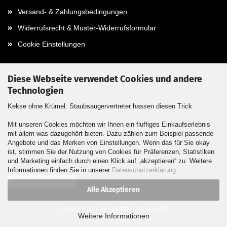
Versand- & Zahlungsbedingungen
Widerrufsrecht & Muster-Widerrufsformular
Cookie Einstellungen
Diese Webseite verwendet Cookies und andere
Technologien
Kontaktdaten
Kekse ohne Krümel: Staubsaugervertreter hassen diesen Trick
Kontakt / Formular
Mit unseren Cookies möchten wir Ihnen ein fluffiges Einkaufserlebnis
mit allem was dazugehört bieten. Dazu zählen zum Beispiel passende
Callback Service
Angebote und das Merken von Einstellungen. Wenn das für Sie okay
ist, stimmen Sie der Nutzung von Cookies für Präferenzen, Statistiken
und Marketing einfach durch einen Klick auf „akzeptieren“ zu. Weitere
Informationen finden Sie in unserer
Datenschutzerklärung
.
Vertrag widerrufen
Alle Akzeptieren
Shopsystem
by Gambio.de © 2026
Weitere Informationen