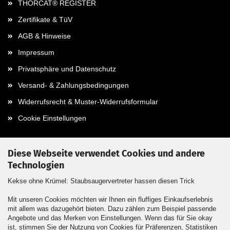
THORCAT® REGISTER
Zertifikate & TüV
AGB & Hinweise
Impressum
Privatsphäre und Datenschutz
Versand- & Zahlungsbedingungen
Widerrufsrecht & Muster-Widerrufsformular
Cookie Einstellungen
Diese Webseite verwendet Cookies und andere
Technologien
Kontaktdaten
Kekse ohne Krümel: Staubsaugervertreter hassen diesen Trick
Kontakt / Formular
Mit unseren Cookies möchten wir Ihnen ein fluffiges Einkaufserlebnis
mit allem was dazugehört bieten. Dazu zählen zum Beispiel passende
Callback Service
Angebote und das Merken von Einstellungen. Wenn das für Sie okay
ist, stimmen Sie der Nutzung von Cookies für Präferenzen, Statistiken