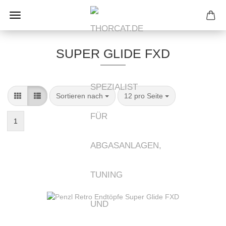
SUPER GLIDE FXD
Sortieren nach
pro Seite
Sortieren nach
12 pro Seite
1