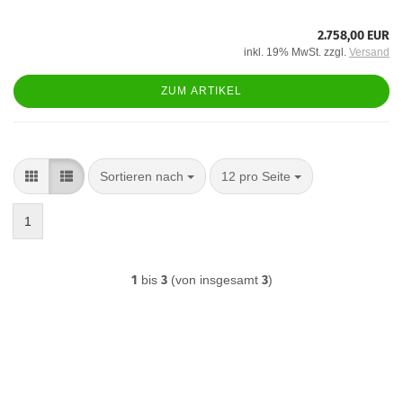
2.758,00 EUR
inkl. 19% MwSt. zzgl.
Versand
ZUM ARTIKEL
Sortieren nach
pro Seite
Sortieren nach
12 pro Seite
1
1
bis
3
(von insgesamt
3
)