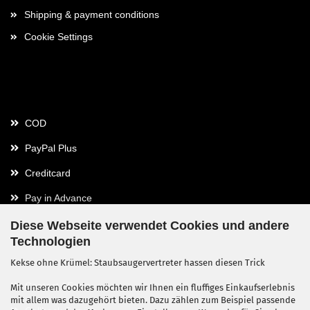
Shipping & payment conditions
Cookie Settings
Payment
COD
PayPal Plus
Creditcard
Pay in Advance
Diese Webseite verwendet Cookies und andere
Technologien
Contact
Kekse ohne Krümel: Staubsaugervertreter hassen diesen Trick
Contact / Form
Mit unseren Cookies möchten wir Ihnen ein fluffiges Einkaufserlebnis
mit allem was dazugehört bieten. Dazu zählen zum Beispiel passende