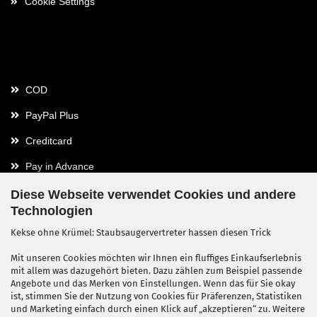
Cookie Settings
Payment
COD
PayPal Plus
Creditcard
Pay in Advance
Diese Webseite verwendet Cookies und andere
Technologien
Contact
Kekse ohne Krümel: Staubsaugervertreter hassen diesen Trick
Contact / Form
Mit unseren Cookies möchten wir Ihnen ein fluffiges Einkaufserlebnis
mit allem was dazugehört bieten. Dazu zählen zum Beispiel passende
Callback Service
Angebote und das Merken von Einstellungen. Wenn das für Sie okay
ist, stimmen Sie der Nutzung von Cookies für Präferenzen, Statistiken
und Marketing einfach durch einen Klick auf „akzeptieren“ zu. Weitere