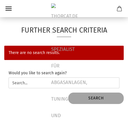
FURTHER SEARCH CRITERIA
There are no search results.
WOULD
Would you like to search again?
YOU
LIKE
TO
SEARCH
SEARCH
AGAIN?