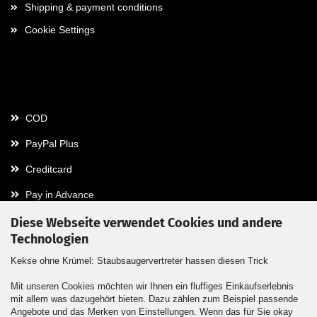
Shipping & payment conditions
Cookie Settings
Payment
COD
PayPal Plus
Creditcard
Pay in Advance
Diese Webseite verwendet Cookies und andere
Technologien
Contact
Kekse ohne Krümel: Staubsaugervertreter hassen diesen Trick
Contact / Form
Mit unseren Cookies möchten wir Ihnen ein fluffiges Einkaufserlebnis
mit allem was dazugehört bieten. Dazu zählen zum Beispiel passende
Callback Service
Angebote und das Merken von Einstellungen. Wenn das für Sie okay