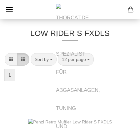
LOW RIDER S FXDLS
Sort by
per page
Sort by
12 per page
1