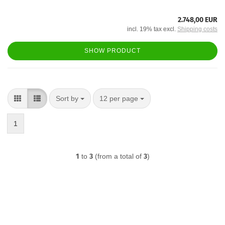
2.748,00 EUR
incl. 19% tax excl.
Shipping costs
SHOW PRODUCT
Sort by
per page
Sort by
12 per page
1
1
to
3
(from a total of
3
)