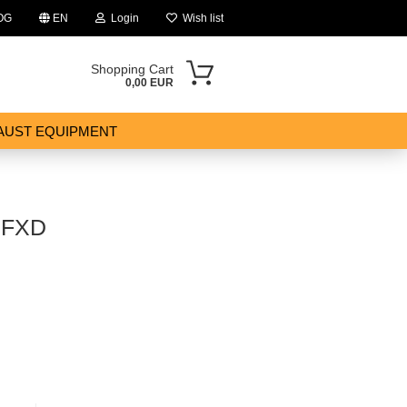
OG
EN
Login
Wish list
Shopping Cart
0,00 EUR
AUST EQUIPMENT
 FXD
ount