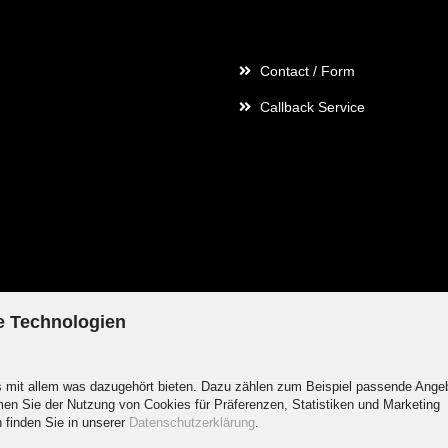
Contact
Contact / Form
Callback Service
e Technologien
is mit allem was dazugehört bieten. Dazu zählen zum Beispiel passende Ange
en Sie der Nutzung von Cookies für Präferenzen, Statistiken und Marketing
Shopping Cart Solution
by Gambio.com © 2026
n finden Sie in unserer
Datenschutzerklärung
.