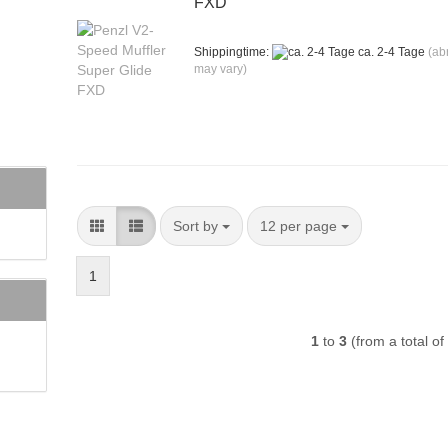
FXD
Shippingtime:
ca. 2-4 Tage
(ab
may vary)
Sort by
per page
Sort by
12 per page
1
1
to
3
(from a total of