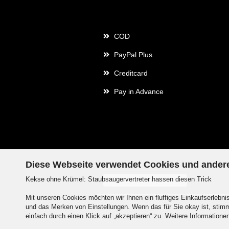
Payment
COD
PayPal Plus
Creditcard
Pay in Advance
Diese Webseite verwendet Cookies und ander
Kekse ohne Krümel: Staubsaugervertreter hassen diesen Trick
Withdraw from contract
Mit unseren Cookies möchten wir Ihnen ein fluffiges Einkaufserlebn
und das Merken von Einstellungen. Wenn das für Sie okay ist, stimm
einfach durch einen Klick auf „akzeptieren“ zu. Weitere Informatione