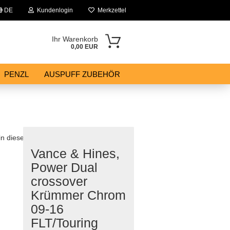
DE
Kundenlogin
Merkzettel
Ihr Warenkorb
0,00 EUR
PENZL
AUSPUFF ZUBEHÖR
 in dieser Kategorie
Vance & Hines,
Power Dual
crossover
Krümmer Chrom
09-16
FLT/Touring