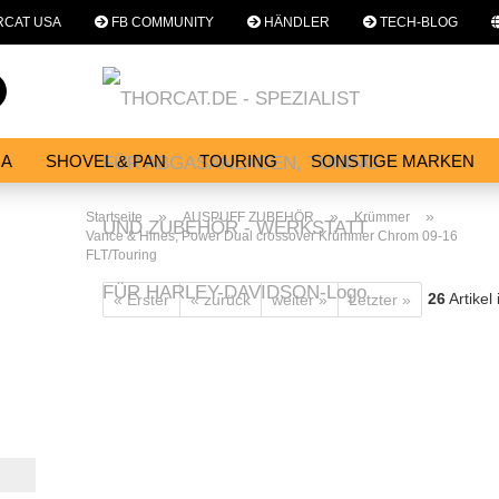
CAT USA
FB COMMUNITY
HÄNDLER
TECH-BLOG
Sprache auswählen
Suche...
E-Mail
NA
SHOVEL & PAN
TOURING
SONSTIGE MARKEN
E
SERVICES
WERKSTATT
Passwort
»
»
»
Startseite
AUSPUFF ZUBEHÖR
Krümmer
Vance & Hines, Power Dual crossover Krümmer Chrom 09-16
FLT/Touring
26
Artikel
« Erster
« zurück
weiter »
Letzter »
Konto erstellen
Passwort vergessen?