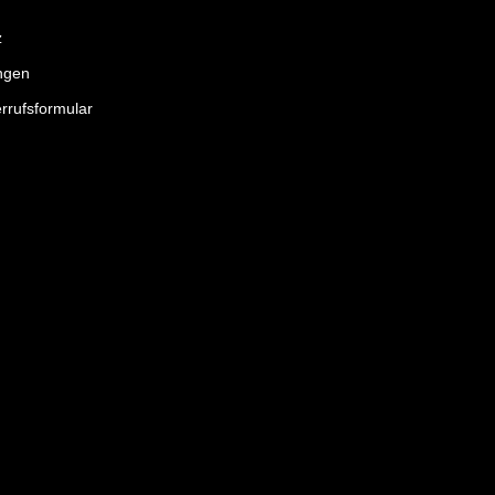
z
ngen
rrufsformular