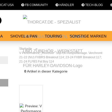
CAT USA
FB COMMUNITY
HÄNDLER
TECH-BLOG
Sprache auswählen
Suche...
E-Mail
NA
SHOVEL & PAN
TOURING
SONSTIGE MARKEN
E
SERVICES
WERKSTATT
Passwort
»
Startseite
V Performance, „Revolver” Slip-On-Auspuffanlage. Verchromt
21-22 (NU) FXBRS Breakout 114; 23-24 FXBR Breakout 117;
21-24 FLFBS Fat Boy 114
0
Artikel in dieser Kategorie
Konto erstellen
Passwort vergessen?