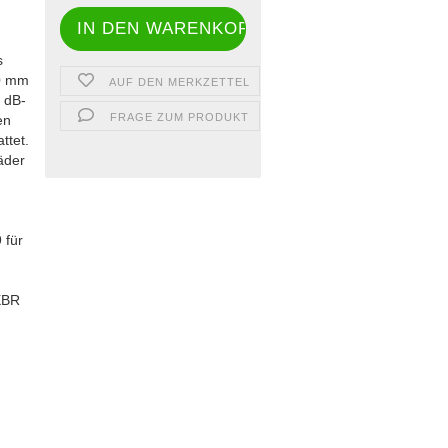
s
80 mm
AUF DEN MERKZETTEL
 dB-
FRAGE ZUM PRODUKT
en
ttet.
äder
 für
XBR