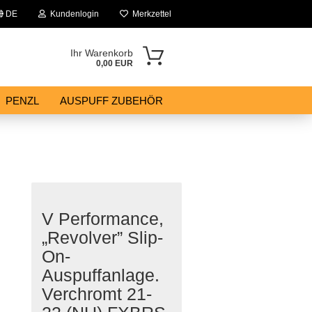
DE
Kundenlogin
Merkzettel
Ihr Warenkorb
0,00 EUR
PENZL
AUSPUFF ZUBEHÖR
V Performance,
„Revolver” Slip-
On-
Auspuffanlage.
Verchromt 21-