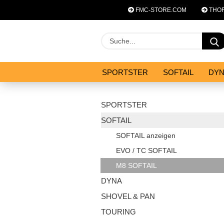
FMC-STORE.COM
THOR
SPORTSTER
SOFTAIL
DY
SYSTEM ZUBEHÖR
ANGEBOT
SPORTSTER
SOFTAIL
SOFTAIL anzeigen
EVO / TC SOFTAIL
M8 SOFTAIL
DYNA
SHOVEL & PAN
TOURING