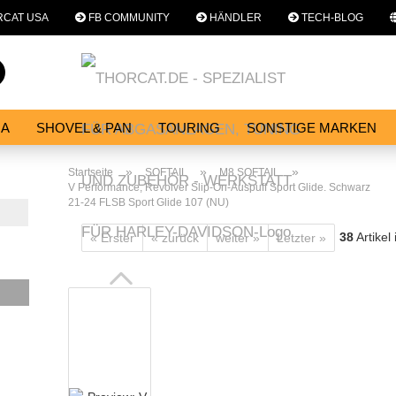
CAT USA
FB COMMUNITY
HÄNDLER
TECH-BLOG
Sprache auswählen
Suche...
E-Mail
NA
SHOVEL & PAN
TOURING
SONSTIGE MARKEN
E
SERVICES
WERKSTATT
Passwort
»
»
»
Startseite
SOFTAIL
M8 SOFTAIL
V Performance, Revolver Slip-On-Auspuff Sport Glide. Schwarz
21-24 FLSB Sport Glide 107 (NU)
38
Artikel
« Erster
« zurück
weiter »
Letzter »
Konto erstellen
Passwort vergessen?