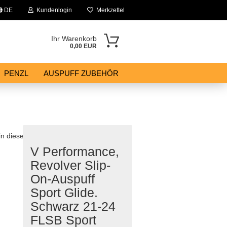
DE
Kundenlogin
Merkzettel
Ihr Warenkorb
0,00 EUR
PENZL
AUSPUFF ZUBEHÖR
 in dieser Kategorie
V Performance,
Revolver Slip-
On-Auspuff
Sport Glide.
Schwarz 21-24
FLSB Sport