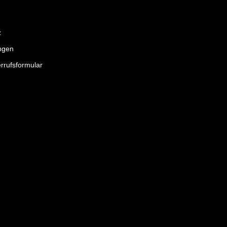
z
ngen
rrufsformular