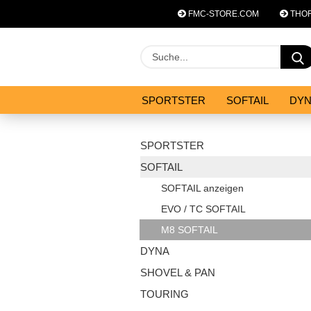
FMC-STORE.COM
THOR
SPORTSTER
SOFTAIL
DY
SYSTEM ZUBEHÖR
ANGEBOT
SPORTSTER
SOFTAIL
SOFTAIL anzeigen
EVO / TC SOFTAIL
M8 SOFTAIL
DYNA
SHOVEL & PAN
TOURING