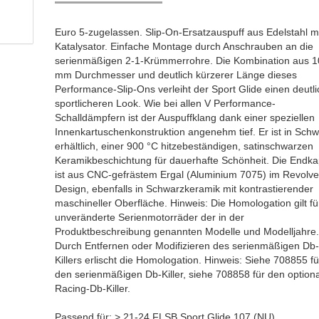
Euro 5-zugelassen. Slip-On-Ersatzauspuff aus Edelstahl m
Katalysator. Einfache Montage durch Anschrauben an die
serienmäßigen 2-1-Krümmerrohre. Die Kombination aus 
mm Durchmesser und deutlich kürzerer Länge dieses
Performance-Slip-Ons verleiht der Sport Glide einen deutli
sportlicheren Look. Wie bei allen V Performance-
Schalldämpfern ist der Auspuffklang dank einer speziellen
Innenkartuschenkonstruktion angenehm tief. Er ist in Sch
erhältlich, einer 900 °C hitzebeständigen, satinschwarzen
Keramikbeschichtung für dauerhafte Schönheit. Die Endk
ist aus CNC-gefrästem Ergal (Aluminium 7075) im Revolve
Design, ebenfalls in Schwarzkeramik mit kontrastierender
maschineller Oberfläche. Hinweis: Die Homologation gilt fü
unveränderte Serienmotorräder der in der
Produktbeschreibung genannten Modelle und Modelljahre
Durch Entfernen oder Modifizieren des serienmäßigen Db
Killers erlischt die Homologation. Hinweis: Siehe 708855 fü
den serienmäßigen Db-Killer, siehe 708858 für den option
Racing-Db-Killer.
Passend für: > 21-24 FLSB Sport Glide 107 (NU)