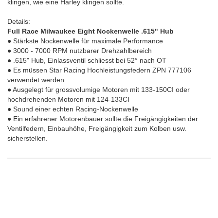
klingen, wie eine Harley klingen sollte.
Details:
Full Race Milwaukee Eight Nockenwelle .615" Hub
●
St
ärk
st
e Nockenwelle für maximale Performance
● 3000 - 7000 RPM nutzbarer Drehzahlbereich
● .615" Hub, Einlassventil schlies
st
bei 52° nach OT
● Es müssen
St
ar Racing Hochlei
st
ungsfedern ZPN
777106
verwendet werden
● Ausgelegt für grossvolumige Motoren mit 133-150CI oder
hochdrehenden Motoren mit 124-133CI
● Sound einer echten Racing-Nockenwelle
● Ein erfahrener Motorenbauer sollte die Freigängigkeiten der
Ventilfedern, Einbauhöhe, Freigängigkeit zum Kolben usw.
sicher
st
ellen.