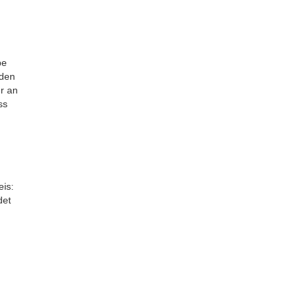
be
 den
er an
ss
is:
det