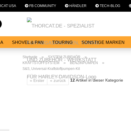
CAT USA
FB COMMUNITY
HÄNDLER
TECH-BLOG
Sprache auswählen
Suche...
E-Mail
NA
SHOVEL & PAN
TOURING
SONSTIGE MARKEN
E
SERVICES
WERKSTATT
Passwort
»
»
Startseite
SYSTEM ZUBEHÖR
»
»
KRAFTSTOFFSYSTEM
BENZINPUMPEN
S&S, Universal-Kraftstoffpumpen-Kit
12
Artikel in dieser Kategorie
« Erster
« zurück
Konto erstellen
Passwort vergessen?