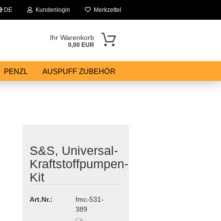
DE
Kundenlogin
Merkzettel
Ihr Warenkorb
0,00 EUR
PENZL
AUSPUFF ZUBEHÖR
S&S, Universal-
Kraftstoffpumpen-
Kit
Art.Nr.:
fmc-531-
389