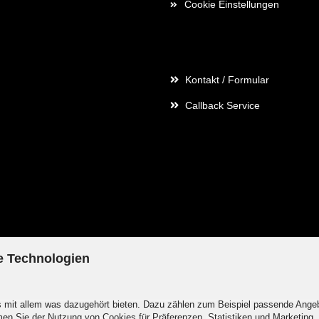
Cookie Einstellungen
Kontaktdaten
Kontakt / Formular
Callback Service
e Technologien
is mit allem was dazugehört bieten. Dazu zählen zum Beispiel passende Ange
en Sie der Nutzung von Cookies für Präferenzen, Statistiken und Marketing
Shopsystem
by Gambio.de © 2026