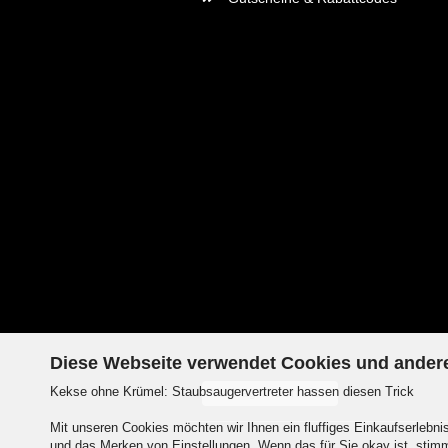
Diese Webseite verwendet Cookies und ander
Kekse ohne Krümel: Staubsaugervertreter hassen diesen Trick
Vertrag widerrufen
Mit unseren Cookies möchten wir Ihnen ein fluffiges Einkaufserlebn
und das Merken von Einstellungen. Wenn das für Sie okay ist, stimm