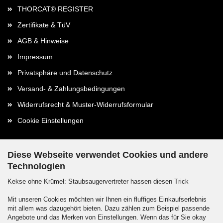
THORCAT® REGISTER
Zertifikate & TüV
AGB & Hinweise
Impressum
Privatsphäre und Datenschutz
Versand- & Zahlungsbedingungen
Widerrufsrecht & Muster-Widerrufsformular
Cookie Einstellungen
Diese Webseite verwendet Cookies und andere
Technologien
Kontaktdaten
Kekse ohne Krümel: Staubsaugervertreter hassen diesen Trick
Kontakt / Formular
Mit unseren Cookies möchten wir Ihnen ein fluffiges Einkaufserlebnis
mit allem was dazugehört bieten. Dazu zählen zum Beispiel passende
Callback Service
Angebote und das Merken von Einstellungen. Wenn das für Sie okay