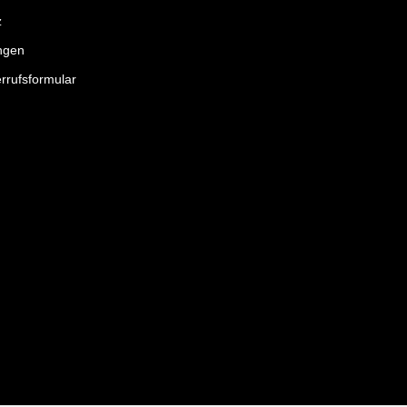
z
ngen
rrufsformular