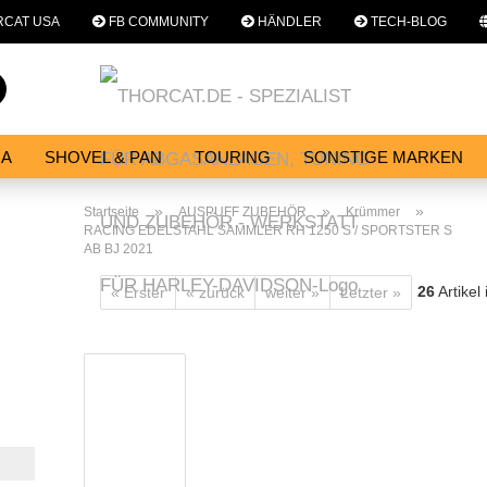
CAT USA
FB COMMUNITY
HÄNDLER
TECH-BLOG
Sprache auswählen
Suche...
E-Mail
NA
SHOVEL & PAN
TOURING
SONSTIGE MARKEN
E
SERVICES
WERKSTATT
Passwort
»
»
»
Startseite
AUSPUFF ZUBEHÖR
Krümmer
RACING EDELSTAHL SAMMLER RH 1250 S / SPORTSTER S
AB BJ 2021
26
Artikel
« Erster
« zurück
weiter »
Letzter »
Konto erstellen
Passwort vergessen?