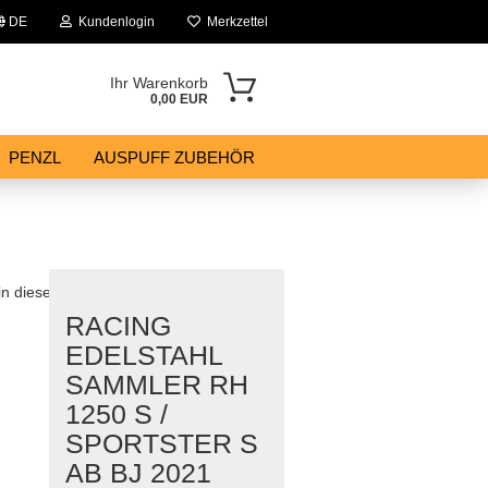
DE
Kundenlogin
Merkzettel
Ihr Warenkorb
0,00 EUR
PENZL
AUSPUFF ZUBEHÖR
 in dieser Kategorie
RACING
EDELSTAHL
SAMMLER RH
1250 S /
SPORTSTER S
AB BJ 2021