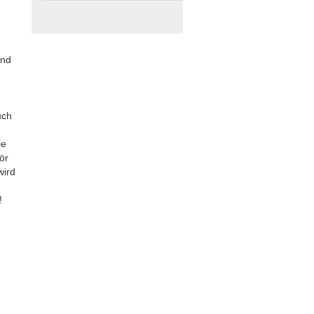
und
uch
ie
ör
wird
!