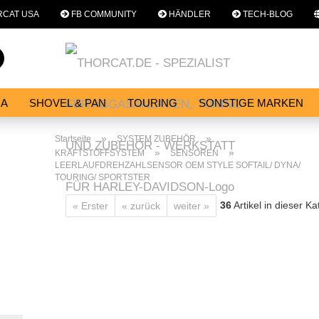
CAT USA
FB COMMUNITY
HÄNDLER
TECH-BLOG
Sprache auswählen
Suche...
E-Mail
NA
SHOVEL & PAN
TOURING
SONSTIGE MARKEN
E
SERVICES
WERKSTATT
Passwort
»
»
Startseite
SYSTEM ZUBEHÖR
»
»
KRAFTSTOFFSYSTEM
SENSOREN
LEERLAUFDREHZAHLSENSOR OEM STYLE SOFTAIL/ DYNA/
TOURING/ SPORTSTER
36
Artikel in dieser Ka
« Erster
« zurück
weiter »
Konto erstellen
Passwort vergessen?