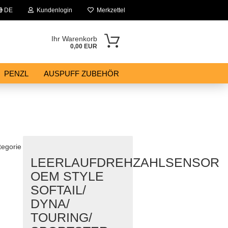
DE
Kundenlogin
Merkzettel
Ihr Warenkorb
0,00 EUR
PENZL
AUSPUFF ZUBEHÖR
tegorie
LEERLAUFDREHZAHLSENSOR
OEM STYLE
SOFTAIL/
DYNA/
TOURING/