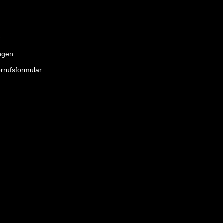
z
ngen
rrufsformular