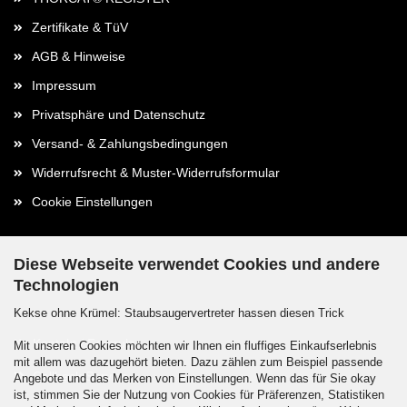
Zertifikate & TüV
AGB & Hinweise
Impressum
Privatsphäre und Datenschutz
Versand- & Zahlungsbedingungen
Widerrufsrecht & Muster-Widerrufsformular
Cookie Einstellungen
Diese Webseite verwendet Cookies und andere
Technologien
Kontaktdaten
Kekse ohne Krümel: Staubsaugervertreter hassen diesen Trick
Kontakt / Formular
Mit unseren Cookies möchten wir Ihnen ein fluffiges Einkaufserlebnis
mit allem was dazugehört bieten. Dazu zählen zum Beispiel passende
Callback Service
Angebote und das Merken von Einstellungen. Wenn das für Sie okay
ist, stimmen Sie der Nutzung von Cookies für Präferenzen, Statistiken