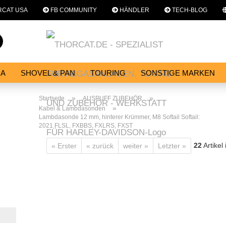
CAT USA
FB COMMUNITY
HÄNDLER
TECH-BLOG
Sprache auswählen
Suche...
E-Mail
NA
SHOVEL & PAN
TOURING
SONSTIGE MARKEN
E
SERVICES
WERKSTATT
Passwort
»
»
Startseite
AUSPUFF ZUBEHÖR
»
Kabel & Lambdasonden
Lambdasonde 12 mm, hinterer Krümmer, M8 Softail Softail:
2021 FLSL, FXBBS, FXLRS, FXST
22
Artikel
« Erster
« zurück
weiter »
Letzter »
Konto erstellen
Passwort vergessen?