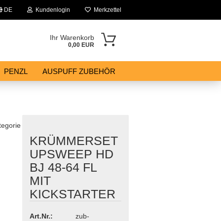
DE
Kundenlogin
Merkzettel
Ihr Warenkorb
0,00 EUR
PENZL
AUSPUFF ZUBEHÖR
tegorie
KRÜMMERSET
UPSWEEP HD
BJ 48-64 FL
MIT
KICKSTARTER
Art.Nr.:
zub-