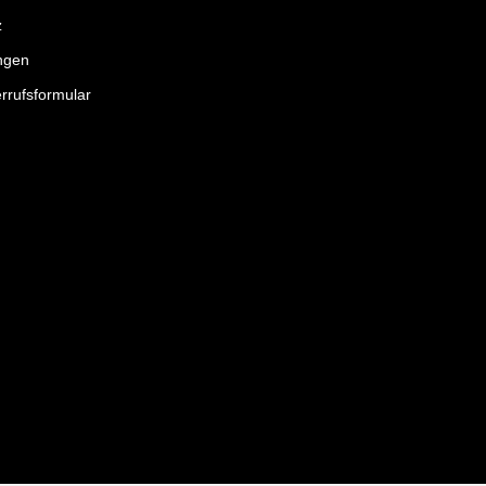
z
ngen
rrufsformular