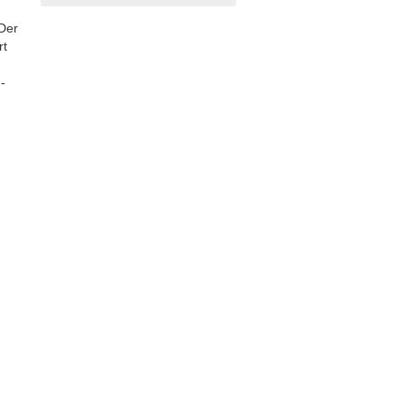
 Der
rt
-