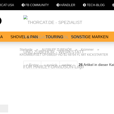
CAT USA
FB COMMUNITY
HÄNDLER
TECH-BLOG
Sprache auswählen
Suche...
E-Mail
NA
SHOVEL & PAN
TOURING
SONSTIGE MARKEN
E
SERVICES
WERKSTATT
Passwort
»
»
»
Startseite
AUSPUFF ZUBEHÖR
Krümmer
KRÜMMERSET UPSWEEP HD BJ 48-64 FL MIT KICKSTARTER
26
Artikel in dieser Ka
« Erster
« zurück
weiter »
Konto erstellen
Passwort vergessen?