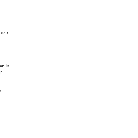
arze
en in
r
n