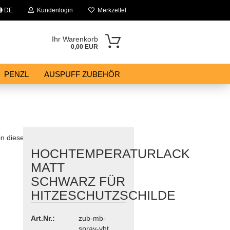
DE
Kundenlogin
Merkzettel
Ihr Warenkorb
0,00 EUR
PENZL
AUSPUFF ZUBEHÖR
 in dieser Kategorie
HOCHTEMPERATURLACK
MATT
SCHWARZ FÜR
HITZESCHUTZSCHILDE
Art.Nr.:
zub-mb-
spray-vht