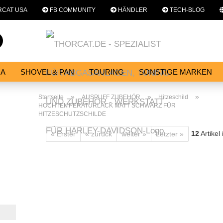
CAT USA
FB COMMUNITY
HÄNDLER
TECH-BLOG
Sprache auswählen
Suche...
E-Mail
NA
SHOVEL & PAN
TOURING
SONSTIGE MARKEN
E
SERVICES
WERKSTATT
Passwort
»
»
»
Startseite
AUSPUFF ZUBEHÖR
Hitzeschild
HOCHTEMPERATURLACK MATT SCHWARZ FÜR
HITZESCHUTZSCHILDE
12
Artikel
« Erster
« zurück
weiter »
Letzter »
Konto erstellen
Passwort vergessen?