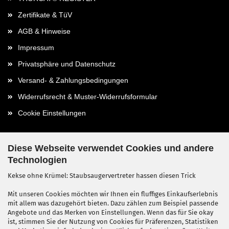
Zertifikate & TüV
AGB & Hinweise
Impressum
Privatsphäre und Datenschutz
Versand- & Zahlungsbedingungen
Widerrufsrecht & Muster-Widerrufsformular
Cookie Einstellungen
Diese Webseite verwendet Cookies und andere
Technologien
Kontaktdaten
Kekse ohne Krümel: Staubsaugervertreter hassen diesen Trick
Kontakt / Formular
Mit unseren Cookies möchten wir Ihnen ein fluffiges Einkaufserlebnis
mit allem was dazugehört bieten. Dazu zählen zum Beispiel passende
Callback Service
Angebote und das Merken von Einstellungen. Wenn das für Sie okay
ist, stimmen Sie der Nutzung von Cookies für Präferenzen, Statistiken