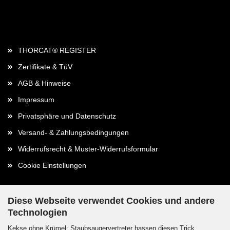
Rechtliches
THORCAT® REGISTER
Zertifikate & TüV
AGB & Hinweise
Impressum
Privatsphäre und Datenschutz
Versand- & Zahlungsbedingungen
Widerrufsrecht & Muster-Widerrufsformular
Cookie Einstellungen
Diese Webseite verwendet Cookies und andere
Technologien
Kontaktdaten
Kekse ohne Krümel: Staubsaugervertreter hassen diesen Trick