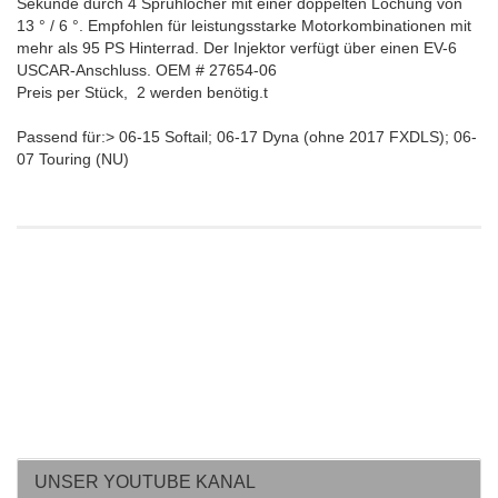
Sekunde durch 4 Sprühlöcher mit einer doppelten Lochung von
13 ° / 6 °. Empfohlen für leistungsstarke Motorkombinationen mit
mehr als 95 PS Hinterrad. Der Injektor verfügt über einen EV-6
USCAR-Anschluss. OEM # 27654-06
Preis per Stück, 2 werden benötig.t
Passend für:> 06-15 Softail; 06-17 Dyna (ohne 2017 FXDLS); 06-
07 Touring (NU)
UNSER YOUTUBE KANAL