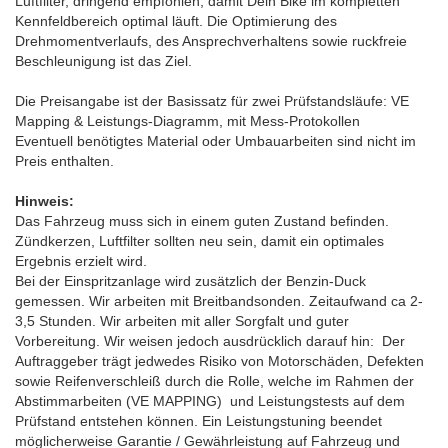
Luftfilter, dringend empfohlen, damit Dein Bike im kompletten
Kennfeldbereich optimal läuft. Die Optimierung des
Drehmomentverlaufs, des Ansprechverhaltens sowie ruckfreie
Beschleunigung ist das Ziel.
Die Preisangabe ist der Basissatz für zwei Prüfstandsläufe: VE
Mapping & Leistungs-Diagramm, mit Mess-Protokollen
Eventuell benötigtes Material oder Umbauarbeiten sind nicht im
Preis enthalten.
Hinweis:
Das Fahrzeug muss sich in einem guten Zustand befinden.
Zündkerzen, Luftfilter sollten neu sein, damit ein optimales
Ergebnis erzielt wird.
Bei der Einspritzanlage wird zusätzlich der Benzin-Duck
gemessen. Wir arbeiten mit Breitbandsonden. Zeitaufwand ca 2-
3,5 Stunden. Wir arbeiten mit aller Sorgfalt und guter
Vorbereitung. Wir weisen jedoch ausdrücklich darauf hin: Der
Auftraggeber trägt jedwedes Risiko von Motorschäden, Defekten
sowie Reifenverschleiß durch die Rolle, welche im Rahmen der
Abstimmarbeiten (VE MAPPING) und Leistungstests auf dem
Prüfstand entstehen können. Ein Leistungstuning beendet
möglicherweise Garantie / Gewährleistung auf Fahrzeug und