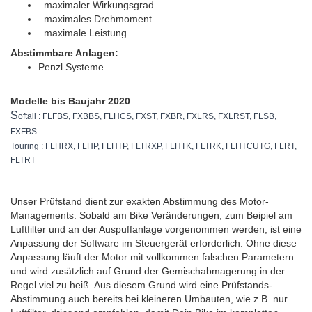
maximaler Wirkungsgrad
maximales Drehmoment
maximale Leistung.
Abstimmbare Anlagen:
Penzl Systeme
Modelle bis Baujahr 2020
S
oftail : FLFBS, FXBBS, FLHCS, FXST, FXBR, FXLRS, FXLRST, FLSB,
FXFBS
Touring : FLHRX, FLHP, FLHTP, FLTRXP, FLHTK, FLTRK, FLHTCUTG, FLRT,
FLTRT
Unser Prüfstand dient zur exakten Abstimmung de
s Motor-
Managements. Sobald am Bike Veränderungen, zum Beipiel am
Luftfilter und an der Auspuffanlage vorgenommen werden, ist eine
Anpassung der Software im Steuergerät erforderlich. Ohne diese
Anpassung läuft der Motor mit vollkommen falschen Parametern
und wird zusätzlich auf Grund der Gemischabmagerung in der
Regel viel zu heiß. Aus diesem Grund wird eine Prüfstands-
Abstimmung auch bereits bei kleineren Umbauten, wie z.B. nur