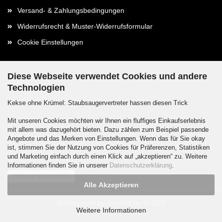
Versand- & Zahlungsbedingungen
Widerrufsrecht & Muster-Widerrufsformular
Cookie Einstellungen
Diese Webseite verwendet Cookies und andere
Technologien
Kontaktdaten
Kekse ohne Krümel: Staubsaugervertreter hassen diesen Trick
Kontakt / Formular
Mit unseren Cookies möchten wir Ihnen ein fluffiges Einkaufserlebnis
mit allem was dazugehört bieten. Dazu zählen zum Beispiel passende
Callback Service
Angebote und das Merken von Einstellungen. Wenn das für Sie okay
ist, stimmen Sie der Nutzung von Cookies für Präferenzen, Statistiken
und Marketing einfach durch einen Klick auf „akzeptieren“ zu. Weitere
Informationen finden Sie in unserer
Datenschutzerklärung
.
Vertrag widerrufen
Alle Akzeptieren
Shopsystem
by Gambio.de © 2026
Weitere Informationen