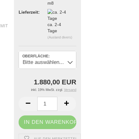
m8
Lieferzeit:
ca. 2-4
Tage
(Ausland divers)
OBERFLÄCHE:
1.880,00 EUR
inkl. 19% MwSt. zzgl.
Versand
AUF DEN MERKZETTEL