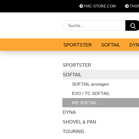
FMC-STORE.COM
THOR
SPORTSTER
SOFTAIL
DY
SYSTEM ZUBEHÖR
ANGEBOT
SPORTSTER
SOFTAIL
SOFTAIL anzeigen
EVO / TC SOFTAIL
M8 SOFTAIL
DYNA
SHOVEL & PAN
TOURING