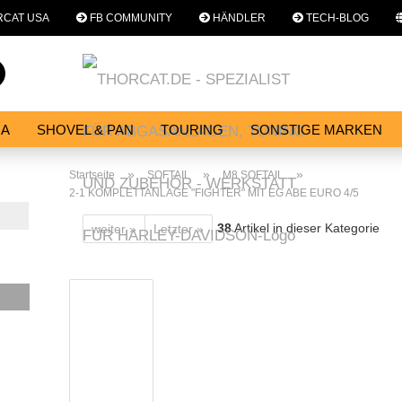
CAT USA
FB COMMUNITY
HÄNDLER
TECH-BLOG
Sprache auswählen
Suche...
E-Mail
NA
SHOVEL & PAN
TOURING
SONSTIGE MARKEN
E
SERVICES
WERKSTATT
Passwort
»
»
»
Startseite
SOFTAIL
M8 SOFTAIL
2-1 KOMPLETTANLAGE "FIGHTER" MIT EG ABE EURO 4/5
38
Artikel in dieser Kategorie
weiter »
Letzter »
Konto erstellen
Passwort vergessen?