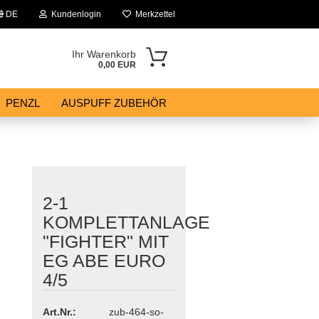
DE
Kundenlogin
Merkzettel
Ihr Warenkorb
0,00 EUR
PENZL
AUSPUFF ZUBEHÖR
2-1
KOMPLETTANLAGE
"FIGHTER" MIT
EG ABE EURO
4/5
Art.Nr.:
zub-464-so-