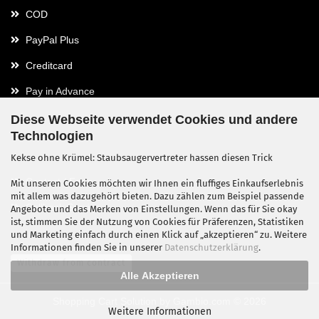
COD
PayPal Plus
Creditcard
Pay in Advance
Diese Webseite verwendet Cookies und andere
Technologien
Contact
Kekse ohne Krümel: Staubsaugervertreter hassen diesen Trick
Contact / Form
Mit unseren Cookies möchten wir Ihnen ein fluffiges Einkaufserlebnis
mit allem was dazugehört bieten. Dazu zählen zum Beispiel passende
Callback Service
Angebote und das Merken von Einstellungen. Wenn das für Sie okay
ist, stimmen Sie der Nutzung von Cookies für Präferenzen, Statistiken
und Marketing einfach durch einen Klick auf „akzeptieren“ zu. Weitere
Informationen finden Sie in unserer
Datenschutzerklärung
.
Withdraw from contract
Alle Akzeptieren
Shopping Cart Solution
by Gambio.com © 2026
Weitere Informationen