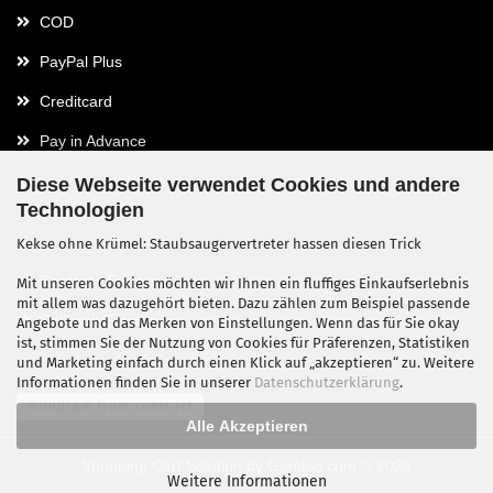
COD
PayPal Plus
Creditcard
Pay in Advance
Diese Webseite verwendet Cookies und andere
Technologien
Contact
Kekse ohne Krümel: Staubsaugervertreter hassen diesen Trick
Contact / Form
Mit unseren Cookies möchten wir Ihnen ein fluffiges Einkaufserlebnis
mit allem was dazugehört bieten. Dazu zählen zum Beispiel passende
Callback Service
Angebote und das Merken von Einstellungen. Wenn das für Sie okay
ist, stimmen Sie der Nutzung von Cookies für Präferenzen, Statistiken
und Marketing einfach durch einen Klick auf „akzeptieren“ zu. Weitere
Informationen finden Sie in unserer
Datenschutzerklärung
.
Withdraw from contract
Alle Akzeptieren
Shopping Cart Solution
by Gambio.com © 2026
Weitere Informationen