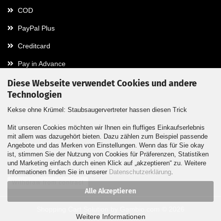
COD
PayPal Plus
Creditcard
Pay in Advance
Diese Webseite verwendet Cookies und andere
Technologien
Contact
Kekse ohne Krümel: Staubsaugervertreter hassen diesen Trick
Contact / Form
Mit unseren Cookies möchten wir Ihnen ein fluffiges Einkaufserlebnis
mit allem was dazugehört bieten. Dazu zählen zum Beispiel passende
Callback Service
Angebote und das Merken von Einstellungen. Wenn das für Sie okay
ist, stimmen Sie der Nutzung von Cookies für Präferenzen, Statistiken
und Marketing einfach durch einen Klick auf „akzeptieren“ zu. Weitere
Informationen finden Sie in unserer
Datenschutzerklärung
.
Withdraw from contract
Alle Akzeptieren
Shopping Cart Solution
by Gambio.com © 2026
Weitere Informationen