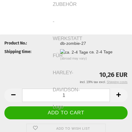
Product No.:
db-zombie-27
Shipping time:
ca. 2-4 Tage
(abroad may vary)
10,26 EUR
incl. 19% tax excl.
Shipping costs
ADD TO WISH LIST