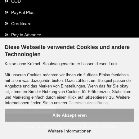
COD
PayPal Plus
Creditcard
Pay in Advance
Diese Webseite verwendet Cookies und andere
Technologien
Contact
Kekse ohne Krümel: Staubsaugervertreter hassen diesen Trick
Contact / Form
Mit unseren Cookies möchten wir Ihnen ein fluffiges Einkaufserlebnis
mit allem was dazugehört bieten. Dazu zählen zum Beispiel passende
Callback Service
Angebote und das Merken von Einstellungen. Wenn das für Sie okay
ist, stimmen Sie der Nutzung von Cookies für Präferenzen, Statistiken
und Marketing einfach durch einen Klick auf „akzeptieren“ zu. Weitere
Informationen finden Sie in unserer
Datenschutzerklärung
.
Withdraw from contract
Alle Akzeptieren
Shopping Cart Solution
by Gambio.com © 2026
Weitere Informationen